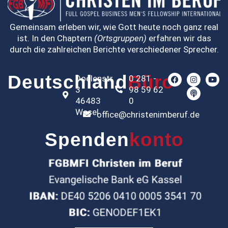
Gemeinsam erleben wir, wie Gott heute noch ganz real
ist. In den Chaptern
(Ortsgruppen)
erfahren wir das
durch die zahlreichen Berichte verschiedener Sprecher.
Deutschland
Büro
Doelenstr.
0 281 -
3
98 59 62
46483
0
Wesel
office@christenimberuf.de
Spenden
konto