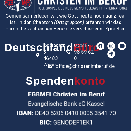
Gemeinsam erleben wir, wie Gott heute noch ganz real
ist. In den Chaptern
(Ortsgruppen)
erfahren wir das
durch die zahlreichen Berichte verschiedener Sprecher.
Deutschland
Büro
Doelenstr.
0 281 -
3
98 59 62
46483
0
Wesel
office@christenimberuf.de
Spenden
konto