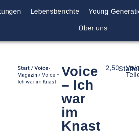
ltungen
Lebensberichte
Young Generati
Über uns
Voice
2,50
€
Voi
Start
/
Voice-
Staffe
Teil
Magazin
/ Voice –
– Ich
Ich war im Knast
war
im
Knast