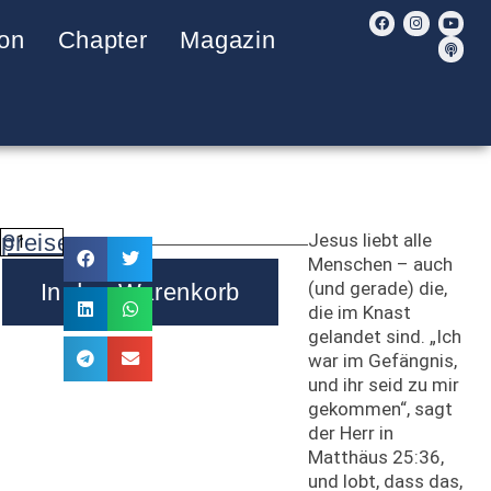
on
Chapter
Magazin
ce
lpreise
Jesus liebt alle
en
Menschen – auch
(und gerade) die,
In den Warenkorb
die im Knast
gelandet sind. „Ich
war im Gefängnis,
und ihr seid zu mir
gekommen“, sagt
der Herr in
Matthäus 25:36,
und lobt, dass das,