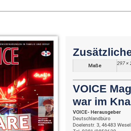
Zusätzlich
297 × 
Maße
VOICE Mag
war im Kna
VOICE- Herausgeber
Deutschlandbüro
Doelenstr. 3, 46483 Wesel