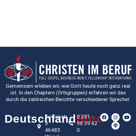
Gemeinsam erleben wir, wie Gott heute noch ganz real
ist. In den Chaptern
(Ortsgruppen)
erfahren wir das
durch die zahlreichen Berichte verschiedener Sprecher.
Deutschland
Büro
Doelenstr.
0 281 -
3
98 59 62
46483
0