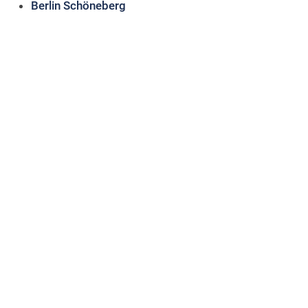
Berlin Schöneberg
Berlin Unternehmer
Böblingen
Braunschweig
C
Celle
Crailsheim
D
Darmstadt
DA-unterwegs
Düsseldorf
E
Emsdetten-Greven
Erlangen