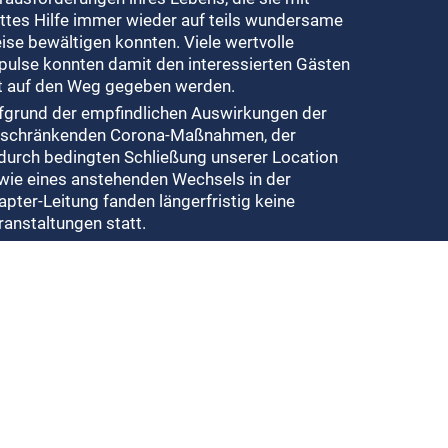
ttes Hilfe immer wieder auf teils wundersame
ise bewältigen konnten. Viele wertvolle
pulse konnten damit den interessierten Gästen
t auf den Weg gegeben werden.
fgrund der empfindlichen Auswirkungen der
nschränkenden Corona-Maßnahmen, der
durch bedingten Schließung unserer Location
wie eines anstehenden Wechsels in der
apter-Leitung fanden längerfristig keine
ranstaltungen statt.
 April 2023 starteten die inzwischen zehn
tarbeiter wieder neu durch, damit das Chapter
mpten erneut zum Segen für viele Menschen
rd, die auf der Suche nach dem Sinn des Lebens
d.
gelmäßig finden nun die Veranstaltungen in
uer Location jeweils am 3. Donnerstag im
nat statt, außer Juli, August und Dezember.