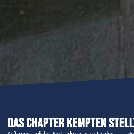
Das Chapter Kempten stell
Außergewöhnliche Umstände veranlassten den
He