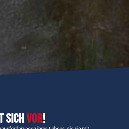
t sich
vor
!
rausforderungen ihres Lebens, die sie mit