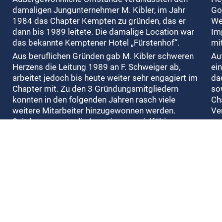
damaligen Jungunternehmer M. Kibler, im Jahr
Go
1984 das Chapter Kempten zu gründen, das er
We
dann bis 1989 leitete. Die damalige Location war
Im
das bekannte Kemptener Hotel „Fürstenhof“.
mi
Aus beruflichen Gründen gab M. Kibler schweren
Au
Herzens die Leitung 1989 an F. Schweiger ab,
ei
arbeitet jedoch bis heute weiter sehr engagiert im
da
Chapter mit. Zu den 3 Gründungsmitgliedern
so
konnten in den folgenden Jahren rasch viele
Ch
weitere Mitarbeiter hinzugewonnen werden.
Ve
Seitdem musste die Location aus vielfältigen
Im
Gründen sieben mal gewechselt werden.
Mi
In ca. 400 Veranstaltungen wirkte Gott immer
Ke
wieder auf erstaunliche Weise. Ca. 20.000
wi
Menschen haben seitdem unsere
sin
Veranstaltungen besucht. Viele Besucher konnten
Re
so zum lebendigen Glauben an Jesus Christus
ne
finden. An die 400 Referentinnen und Referenten
Mo
gaben in beeindruckender Weise in ihren