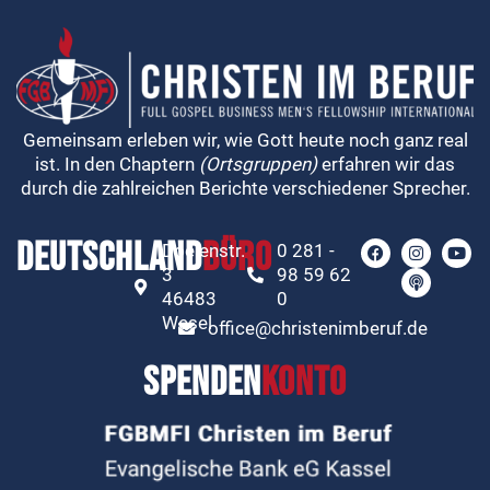
Gemeinsam erleben wir, wie Gott heute noch ganz real
ist. In den Chaptern
(Ortsgruppen)
erfahren wir das
durch die zahlreichen Berichte verschiedener Sprecher.
Deutschland
Büro
Doelenstr.
0 281 -
3
98 59 62
46483
0
Wesel
office@christenimberuf.de
Spenden
konto